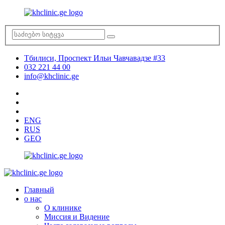
Тбилиси, Проспект Ильи Чавчавадзе #33
032 221 44 00
info@khclinic.ge
ENG
RUS
GEO
Главный
о нас
О клинике
Миссия и Видение