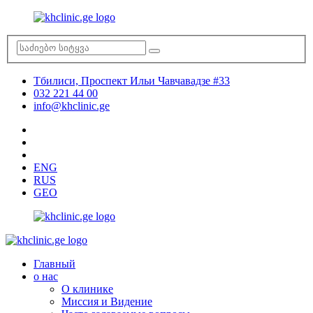
Тбилиси, Проспект Ильи Чавчавадзе #33
032 221 44 00
info@khclinic.ge
ENG
RUS
GEO
Главный
о нас
О клинике
Миссия и Видение